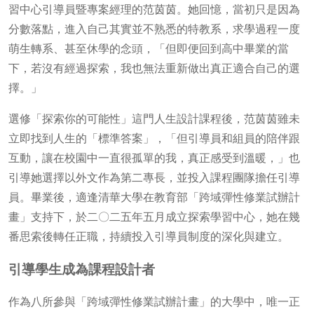
習中心引導員暨專案經理的范茵茵。她回憶，當初只是因為
分數落點，進入自己其實並不熟悉的特教系，求學過程一度
萌生轉系、甚至休學的念頭，「但即便回到高中畢業的當
下，若沒有經過探索，我也無法重新做出真正適合自己的選
擇。」
選修「探索你的可能性」這門人生設計課程後，范茵茵雖未
立即找到人生的「標準答案」，「但引導員和組員的陪伴跟
互動，讓在校園中一直很孤單的我，真正感受到溫暖，」也
引導她選擇以外文作為第二專長，並投入課程團隊擔任引導
員。畢業後，適逢清華大學在教育部「跨域彈性修業試辦計
畫」支持下，於二〇二五年五月成立探索學習中心，她在幾
番思索後轉任正職，持續投入引導員制度的深化與建立。
引導學生成為課程設計者
作為八所參與「跨域彈性修業試辦計畫」的大學中，唯一正