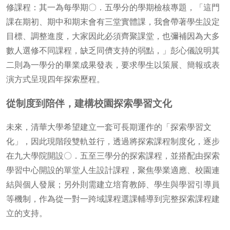
修課程：其一為每學期〇．五學分的學期檢核專題，「這門
課在期初、期中和期末會有三堂實體課，我會帶著學生設定
目標、調整進度，大家因此必須齊聚課堂，也彌補因為大多
數人選修不同課程，缺乏同儕支持的弱點，」彭心儀說明其
二則為一學分的畢業成果發表，要求學生以策展、簡報或表
演方式呈現四年探索歷程。
從制度到陪伴，建構校園探索學習文化
未來，清華大學希望建立一套可長期運作的「探索學習文
化」，因此現階段雙軌並行，透過將探索課程制度化，逐步
在九大學院開設〇．五至三學分的探索課程，並搭配由探索
學習中心開設的單堂人生設計課程，聚焦學業適應、校園連
結與個人發展；另外則需建立培育教師、學生與學習引導員
等機制，作為從一對一跨域課程選課輔導到完整探索課程建
立的支持。