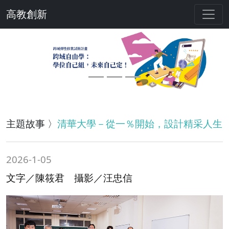
高教創新
Previous
Next
主題故事 〉
清華大學－從一％開始，設計精采人生
2026-1-05
文字／陳筱君 攝影／汪忠信